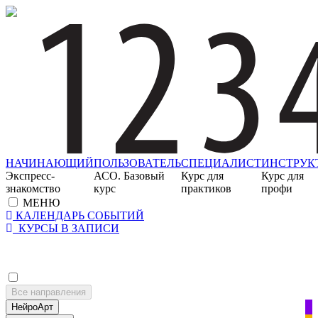
НАЧИНАЮЩИЙ
ПОЛЬЗОВАТЕЛЬ
СПЕЦИАЛИСТ
ИНСТРУК
Экспресс-
АСО. Базовый
Курс для
Курс для
знакомство
курс
практиков
профи
МЕНЮ
КАЛЕНДАРЬ СОБЫТИЙ
КУРСЫ В ЗАПИСИ
Все направления
НейроАрт