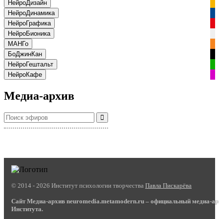
НейроДизайн
НейроДинамика
НейроГрафика
НейроБионика
МАНГо
БоДжинКан
НейроГештальт
НейроКафе
Медиа-архив
© 2014 - 2026 Институт психологии творчества
Павла Пискарёва
Сайт Медиа-архив neuromedia.metamodern.ru – официальный медиа-а
Института.