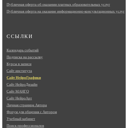
Публичная оферта об оказании платных образовательных услуг
Публичная оферта на оказание информационно‑консультационных услуг
ССЫЛКИ
Календарь событий
Подписка на рассылку
Курсы в записи
Сайт института
Сайт НейроГрафики
Сайт НейроДизайн
Сайт МАНГО
Сайт НейроАрт
Личная страница Автора
Форум для общения с Автором
Учебный кабинет
Поиск профессионалов